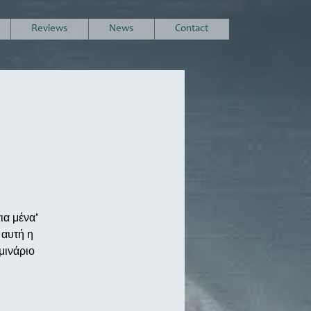
Reviews
News
Contact
για μένα"
 αυτή η
μινάριο