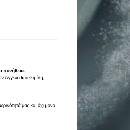
α συνήθεια.
ν Άγγελο Ιωακειμίδη, 
ρινότητά μας και όχι μόνο 