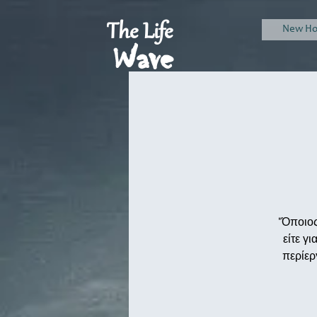
The Life
New H
Wave
"Όποιος 
είτε γ
περίερ