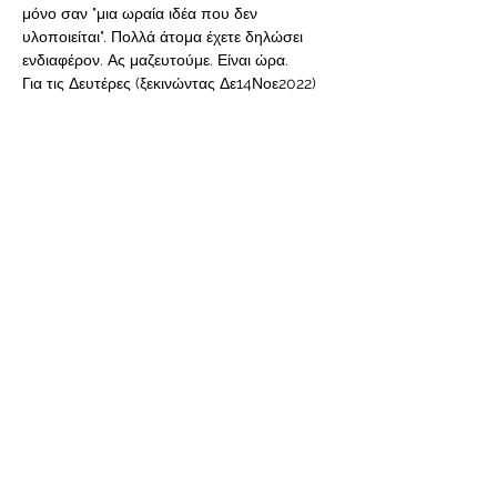
μόνο σαν "μια ωραία ιδέα που δεν 
υλοποιείται". Πολλά άτομα έχετε δηλώσει 
ενδιαφέρον. Ας μαζευτούμε. Είναι ώρα.
Για τις Δευτέρες (ξεκινώντας Δε14Νοε2022) 
 ONLINE και 
για τις Τετάρτες  (ξεκινώντας Τε16Νοε2022) 
από κοντά στο ΚΥΜΑ ζωής (Π.Φάληρο)
Δηλώστε συμμετοχή για να μπείτε στη λίστα 
ενημέρωσης της κάθε ομάδας. 
Διαβάστε περισσότερα>
Κοινή χρήση αυτής της
εκδήλωσης