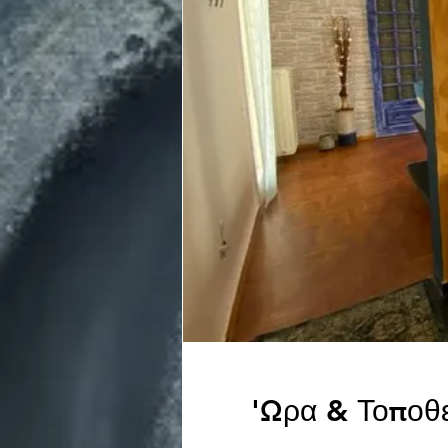
'Ωρα & Τοποθ