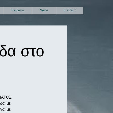
Reviews
News
Contact
δα στο
ΥΜΑΤΟΣ
δα, με
γα, με