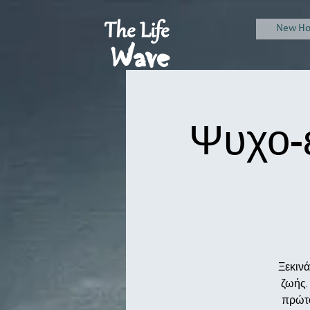
The Life
New H
Wave
Ψυχο-
Ξεκιν
ζωής.
πρώτο