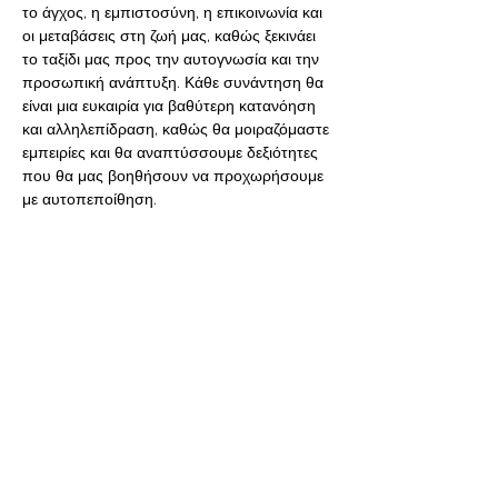
το άγχος, η εμπιστοσύνη, η επικοινωνία και 
οι μεταβάσεις στη ζωή μας, καθώς ξεκινάει 
το ταξίδι μας προς την αυτογνωσία και την 
προσωπική ανάπτυξη. Κάθε συνάντηση θα 
είναι μια ευκαιρία για βαθύτερη κατανόηση 
και αλληλεπίδραση, καθώς θα μοιραζόμαστε 
εμπειρίες και θα αναπτύσσουμε δεξιότητες 
που θα μας βοηθήσουν να προχωρήσουμε 
με αυτοπεποίθηση.
Συντονιστές, η Κυριακή Παπαχρήστου 
και ο Άγγελος Ιωακειμίδης,
 Σύμβουλοι 
Ψυχικής Υγείας, και με εκπαίδευση/
ειδίκευση στις ψυχοεκπαιδευτικές ομάδες.
Το κόστος συμμετοχής…
Διαβάστε περισσότερα>