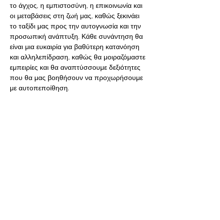
το άγχος, η εμπιστοσύνη, η επικοινωνία και 
οι μεταβάσεις στη ζωή μας, καθώς ξεκινάει 
το ταξίδι μας προς την αυτογνωσία και την 
προσωπική ανάπτυξη. Κάθε συνάντηση θα 
είναι μια ευκαιρία για βαθύτερη κατανόηση 
και αλληλεπίδραση, καθώς θα μοιραζόμαστε 
εμπειρίες και θα αναπτύσσουμε δεξιότητες 
που θα μας βοηθήσουν να προχωρήσουμε 
με αυτοπεποίθηση.
Συντονιστές, η Κυριακή Παπαχρήστου 
και ο Άγγελος Ιωακειμίδης,
 Σύμβουλοι 
Ψυχικής Υγείας, και με εκπαίδευση/
ειδίκευση στις ψυχοεκπαιδευτικές ομάδες.
Το κόστος συμμετοχής…
Διαβάστε περισσότερα>