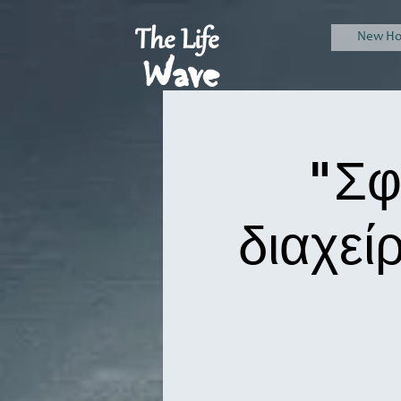
The Life
New H
Wave
"Σφ
διαχεί