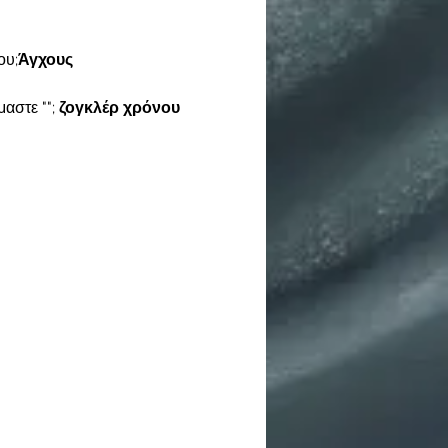
ου;
Άγχους
μαστε "
"; 
ζογκλέρ χρόνου