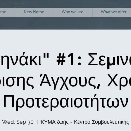
ome
New Home
Who we are
What we offer
ηνάκι" #1: Σεμιν
ρισης Άγχους, Χ
Προτεραιοτήτων
Wed, Sep 30
  |  
ΚΥΜΑ ζωής - Κέντρο Συμβουλευτικής