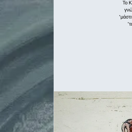
Το Κ
γνώ
"μάστι
"τ