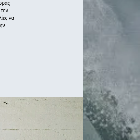
 ώρας
 την
λίες να
την