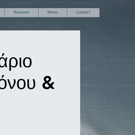
Reviews
News
Contact
άριο
ρόνου &