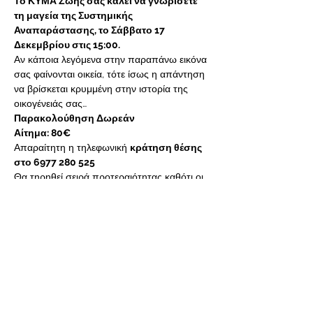
Το ΚΥΜΑ Ζωής σας καλεί να γνωρίσετε 
τη μαγεία της Συστημικής 
Αναπαράστασης, το Σάββατο 17 
Δεκεμβρίου στις 15:00.
Αν κάποια λεγόμενα στην παραπάνω εικόνα 
σας φαίνονται οικεία, τότε ίσως η απάντηση 
να βρίσκεται κρυμμένη στην ιστορία της 
οικογένειάς σας…
Παρακολούθηση Δωρεάν
Αίτημα: 80€
Απαραίτητη η τηλεφωνική 
κράτηση θέσης 
στο 6977 280 525
Θα τηρηθεί σειρά προτεραιότητας καθότι οι 
θέσεις είναι περιορισμένες.
Κοινή χρήση αυτής της
εκδήλωσης